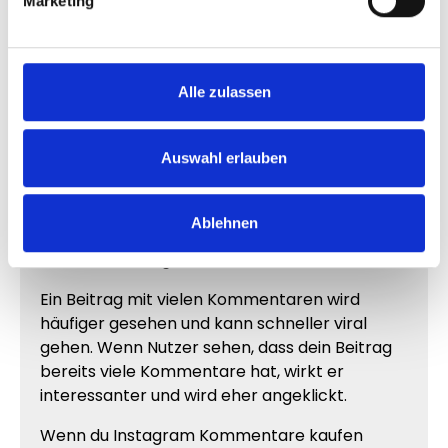
Marketing
mehr Aufmerksamkeit für deine Inhalte zu
gewinnen
Mehr Sichtbarkeit für deine
Alle zulassen
Instagram Beiträge
Auf Instagram werden täglich Millionen von
Auswahl erlauben
Fotos, Videos und Reels veröffentlicht. Um aus
dieser großen Menge herauszustechen, ist es
wichtig, dass deine Inhalte schnell
Ablehnen
Engagement erhalten. Kommentare sind
dabei ein wichtiger Faktor.
Ein Beitrag mit vielen Kommentaren wird
häufiger gesehen und kann schneller viral
gehen. Wenn Nutzer sehen, dass dein Beitrag
bereits viele Kommentare hat, wirkt er
interessanter und wird eher angeklickt.
Wenn du Instagram Kommentare kaufen