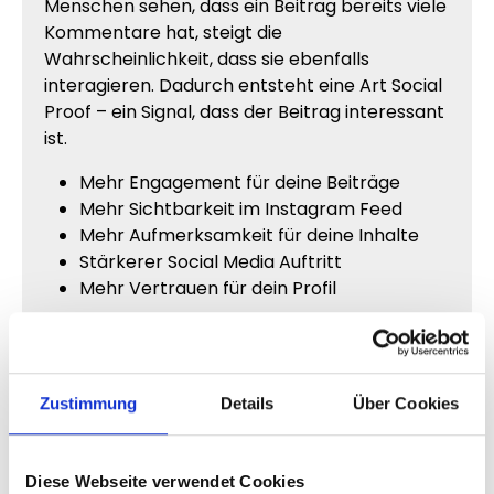
Menschen sehen, dass ein Beitrag bereits viele
Kommentare hat, steigt die
Wahrscheinlichkeit, dass sie ebenfalls
interagieren. Dadurch entsteht eine Art Social
Proof – ein Signal, dass der Beitrag interessant
ist.
Mehr Engagement für deine Beiträge
Mehr Sichtbarkeit im Instagram Feed
Mehr Aufmerksamkeit für deine Inhalte
Stärkerer Social Media Auftritt
Mehr Vertrauen für dein Profil
Instagram Kommentare kaufen
und Reichweite erhöhen
Zustimmung
Details
Über Cookies
Wenn du Instagram Kommentare kaufen
möchtest, kannst du deinen Posts mehr
Aktivität verleihen. Beiträge mit vielen
Diese Webseite verwendet Cookies
Kommentaren wirken deutlich lebendiger und