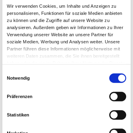
werden häufiger wahrgenommen. Dadurch
Wir verwenden Cookies, um Inhalte und Anzeigen zu
steigt die Chance, dass weitere Nutzer
personalisieren, Funktionen für soziale Medien anbieten
ebenfalls kommentieren oder deinen Beitrag
zu können und die Zugriffe auf unsere Website zu
liken.
analysieren. Außerdem geben wir Informationen zu Ihrer
Verwendung unserer Website an unsere Partner für
Gerade am Anfang eines neuen Beitrags ist
soziale Medien, Werbung und Analysen weiter. Unsere
Engagement besonders wichtig. Wenn ein
Partner führen diese Informationen möglicherweise mit
Post direkt nach der Veröffentlichung
weiteren Daten zusammen, die Sie ihnen bereitgestellt
Interaktionen erhält, erhöht sich die
haben oder die sie im Rahmen Ihrer Nutzung der Dienste
Wahrscheinlichkeit, dass der Beitrag im Feed
gesammelt haben.
Einwilligungsauswahl
vieler Nutzer erscheint.
Notwendig
Unsere Instagram Kommentare helfen dir
dabei:
Präferenzen
deine Instagram Reichweite zu erhöhen
mehr Interaktionen für deine Posts zu
Statistiken
erhalten
dein Profil professioneller wirken zu lassen