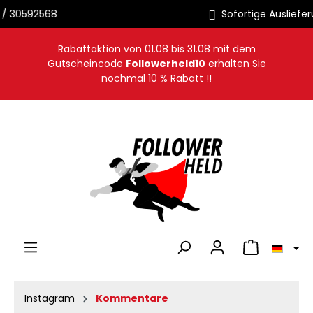
Sofortige Auslieferung
alt springen
Rabattaktion von
01.08
bis
31.08
mit dem
Gutscheincode
Followerheld10
erhalten Sie
nochmal 10 % Rabatt !!
Warenkorb en
Instagram
Kommentare